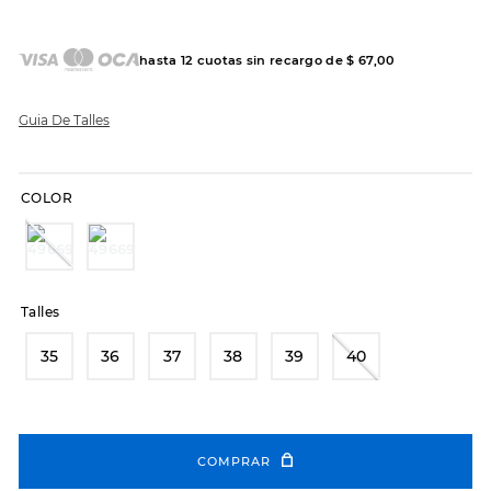
7
.
sandalias
8
.
hitec
hasta
12
cuotas sin recargo de
$
67
,
00
9
.
slip-ins
10
.
botas dama
Guia De Talles
COLOR
Talles
35
36
37
38
39
40
COMPRAR