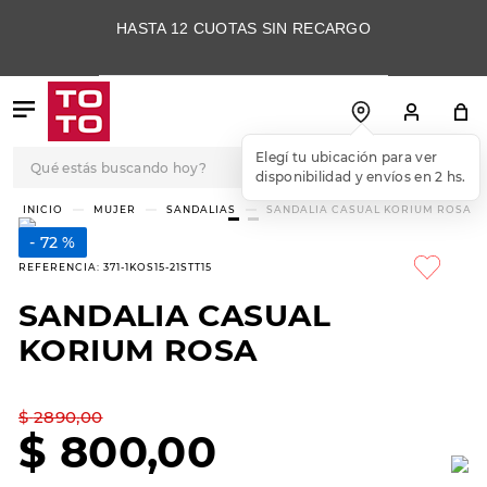
HASTA 12 CUOTAS SIN RECARGO
Qué estás buscando hoy?
Elegí tu ubicación para ver
disponibilidad y envíos en 2 hs.
TÉRMINOS MÁS
MUJER
SANDALIAS
SANDALIA CASUAL KORIUM ROSA
BUSCADOS
72 %
1
.
botas
REFERENCIA
:
371-1KOS15-21STT15
2
.
skechers
SANDALIA CASUAL
3
.
skechers slip-ins
KORIUM ROSA
4
.
championes
5
.
botas mujer
$
2890
,
00
$
800
,
00
6
.
americansport