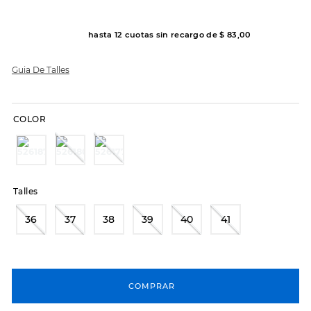
7
.
sandalias
8
.
hitec
hasta
12
cuotas sin recargo de
$
83
,
00
9
.
slip-ins
Guia De Talles
10
.
botas dama
COLOR
Talles
36
37
38
39
40
41
COMPRAR