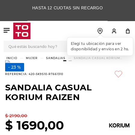
HASTA 12 CUOTAS SIN RECARGO
Qué estás buscando hoy?
Elegí tu ubicación para ver
disponibilidad y envíos en 2 hs.
TÉRMINOS MÁS
MUJER
SANDALIAS
SANDALIA CASUAL KORIUM
RAIZEN
BUSCADOS
23 %
1
.
botas
REFERENCIA
:
420-5K9S10-RT661310
2
.
skechers
SANDALIA CASUAL
3
.
skechers slip-ins
KORIUM RAIZEN
4
.
championes
5
.
botas mujer
$
2190
,
00
$
1690
,
00
6
.
americansport