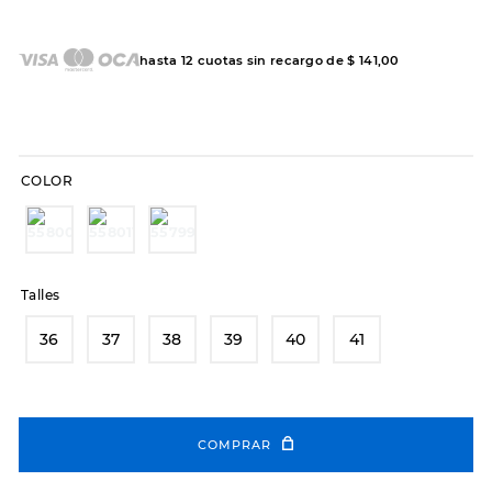
7
.
sandalias
8
.
hitec
hasta
12
cuotas sin recargo de
$
141
,
00
9
.
slip-ins
10
.
botas dama
COLOR
Talles
36
37
38
39
40
41
COMPRAR