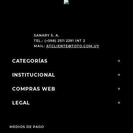
$
1390
,
00
$
2690
,
00
$
990
,
00
$
1990
,
00
SANARY S. A.
TEL.: (+598) 2511 2291 INT 2
MAIL:
ATCLIENTE@TOTO.COM.UY
CATEGORÍAS
+
INSTITUCIONAL
+
COMPRAS WEB
+