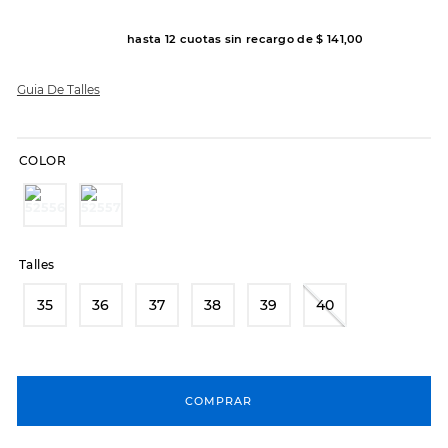
8
.
hitec
hasta
12
cuotas sin recargo de
$
141
,
00
9
.
slip-ins
Guia De Talles
10
.
botas dama
COLOR
Talles
35
36
37
38
39
40
COMPRAR