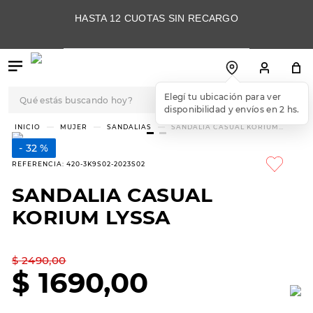
HASTA 12 CUOTAS SIN RECARGO
Qué estás buscando hoy?
TÉRMINOS MÁS
MUJER
SANDALIAS
SANDALIA CASUAL KORIUM
LYSSA
BUSCADOS
32 %
1
.
botas
REFERENCIA
:
420-3K9S02-2023S02
2
.
skechers
SANDALIA CASUAL
3
.
skechers slip-ins
KORIUM LYSSA
4
.
championes
5
.
botas mujer
$
2490
,
00
$
1690
,
00
6
.
americansport
7
.
sandalias