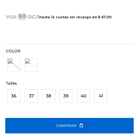
7
.
sandalias
8
.
hitec
hasta
12
cuotas sin recargo de
$
67
,
00
9
.
slip-ins
10
.
botas dama
COLOR
Talles
36
37
38
39
40
41
COMPRAR