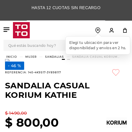
HASTA 12 CUOTAS SIN RECARGO
Qué estás buscando hoy?
Elegí tu ubicación para ver
disponibilidad y envíos en 2 hs.
TÉRMINOS MÁS
MUJER
SANDALIAS
SANDALIA CASUAL KORIUM
KATHIE
BUSCADOS
46 %
1
.
botas
REFERENCIA
:
140-4K9S17-3Y898117
2
.
skechers
SANDALIA CASUAL
3
.
skechers slip-ins
KORIUM KATHIE
4
.
championes
5
.
botas mujer
$
1490
,
00
$
800
,
00
6
.
americansport