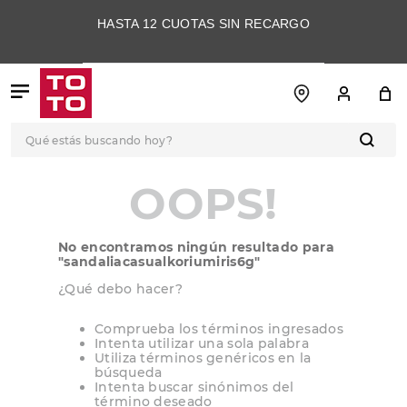
HASTA 12 CUOTAS SIN RECARGO
Qué estás buscando hoy?
TÉRMINOS MÁS
OOPS!
BUSCADOS
1
.
botas
No encontramos ningún resultado para
2
.
skechers
"
sandaliacasualkoriumiris6g
"
3
.
skechers slip-ins
¿Qué debo hacer?
4
.
championes
Comprueba los términos ingresados
Intenta utilizar una sola palabra
5
.
botas mujer
Utiliza términos genéricos en la
búsqueda
6
.
americansport
Intenta buscar sinónimos del
término deseado