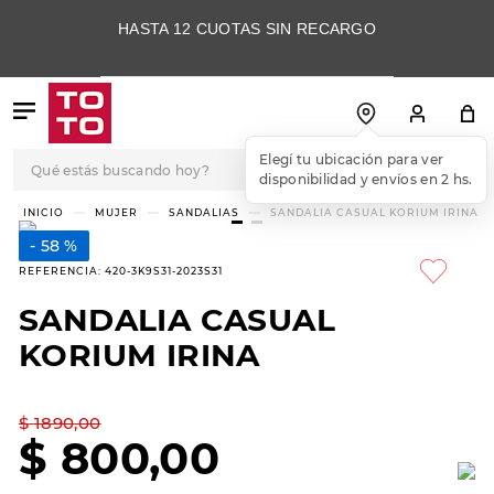
HASTA 12 CUOTAS SIN RECARGO
Qué estás buscando hoy?
Elegí tu ubicación para ver
disponibilidad y envíos en 2 hs.
TÉRMINOS MÁS
MUJER
SANDALIAS
SANDALIA CASUAL KORIUM IRINA
BUSCADOS
58 %
1
.
botas
REFERENCIA
:
420-3K9S31-2023S31
2
.
skechers
SANDALIA CASUAL
3
.
skechers slip-ins
KORIUM IRINA
4
.
championes
5
.
botas mujer
$
1890
,
00
$
800
,
00
6
.
americansport