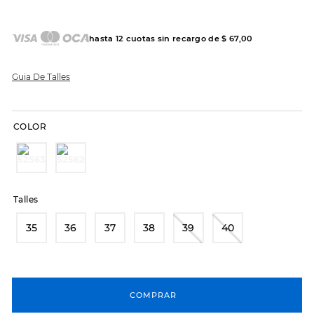
7
.
sandalias
8
.
hitec
hasta
12
cuotas sin recargo de
$
67
,
00
9
.
slip-ins
10
.
botas dama
Guia De Talles
COLOR
Talles
35
36
37
38
39
40
COMPRAR