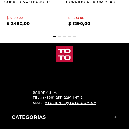
CUERO USAFLEX JOLIE
CORRIDO KORIUM BLAU
$
3290
,
00
$
1690
,
00
$
2490
,
00
$
1290
,
00
SANARY S. A.
TEL.: (+598) 2511 2291 INT 2
MAIL:
ATCLIENTE@TOTO.COM.UY
CATEGORÍAS
+