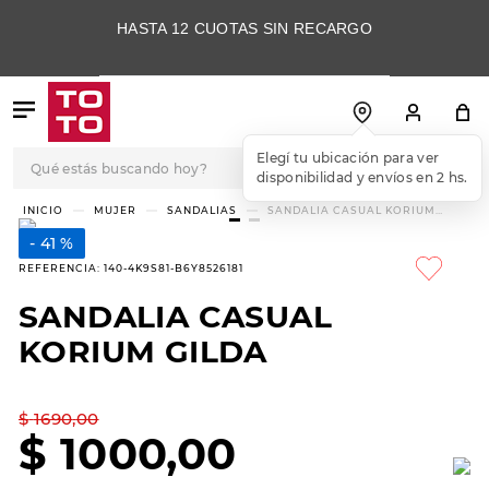
HASTA 12 CUOTAS SIN RECARGO
Qué estás buscando hoy?
Elegí tu ubicación para ver
disponibilidad y envíos en 2 hs.
TÉRMINOS MÁS
MUJER
SANDALIAS
SANDALIA CASUAL KORIUM
GILDA
BUSCADOS
41 %
1
.
botas
REFERENCIA
:
140-4K9S81-B6Y8526181
2
.
skechers
SANDALIA CASUAL
3
.
skechers slip-ins
KORIUM GILDA
4
.
championes
5
.
botas mujer
$
1690
,
00
$
1000
,
00
6
.
americansport