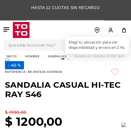
HASTA 12 CUOTAS SIN RECARGO
Qué estás buscando hoy?
Elegí tu ubicación para ver
disponibilidad y envíos en 2 hs.
TÉRMINOS MÁS
HOMBRE
SANDALIAS
SANDALIA CASUAL HI-TEC RAY
S46
BUSCADOS
40 %
1
.
botas
REFERENCIA
:
88-3HOS46-SS310646
2
.
skechers
SANDALIA CASUAL HI-TEC
3
.
skechers slip-ins
RAY S46
4
.
championes
5
.
botas mujer
$
1990
,
00
$
1200
,
00
6
.
americansport