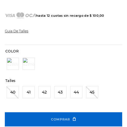
7
.
sandalias
8
.
hitec
hasta
12
cuotas sin recargo de
$
100
,
00
9
.
slip-ins
10
.
botas dama
Guia De Talles
COLOR
Talles
40
41
42
43
44
45
COMPRAR