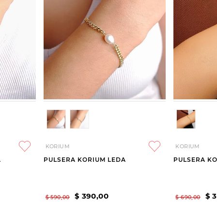
KORIUM
KORIUM
A
PULSERA KORIUM LEDA
PULSERA KO
$
390
,
00
$
$
590
,
00
$
690
,
00