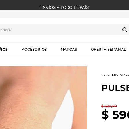
ENVÍOS A TODO EL PAÍS
cando?
S
IÑOS
ACCESORIOS
MARCAS
OFERTA SEMANAL
REFERENCIA
:
46
PULS
$
690
,
00
$
59