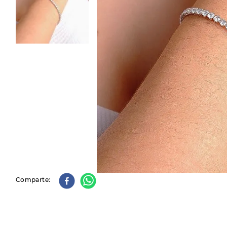
9
.
slip-ins
10
.
botas dama
Comparte