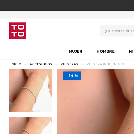
¿Qué estás bus
TÉRMINOS MÁS BUSCADO
MUJER
1
.
botas
HOMBRE
N
2
.
skechers
ACCESORIOS
PULSERAS
PULSERA KORIUM MEL
3
.
skechers slip-ins
14 %
4
.
championes
5
.
botas mujer
6
.
americansport
7
.
sandalias
8
.
hitec