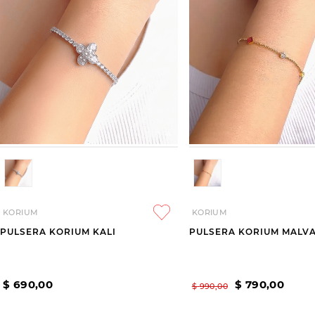
KORIUM
KORIUM
PULSERA KORIUM KALI
PULSERA KORIUM MALV
$
690
,
00
$
790
,
00
$
990
,
00