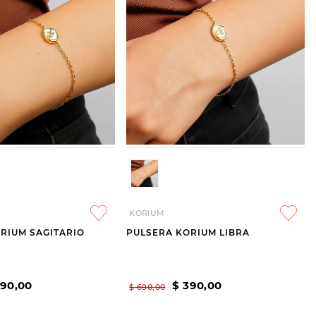
KORIUM
RIUM SAGITARIO
PULSERA KORIUM LIBRA
390
,
00
$
390
,
00
$
690
,
00