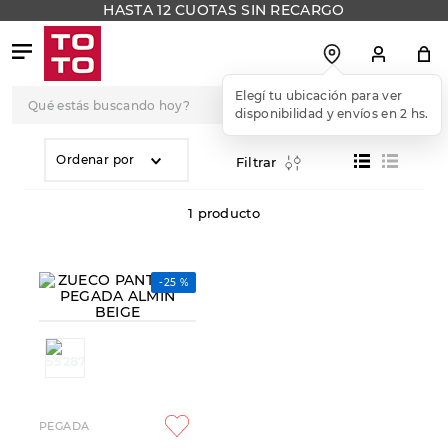
HASTA 12 CUOTAS SIN RECARGO
Qué estás buscando hoy?
Elegí tu ubicación para ver
disponibilidad y envíos en 2 hs.
TÉRMINOS MÁS
BUSCADOS
Ordenar por
Filtrar
1
.
botas
1
producto
2
.
skechers
3
.
skechers slip-ins
-
25 %
4
.
championes
5
.
botas mujer
6
.
americansport
7
.
sandalias
PEGADA
8
.
hitec