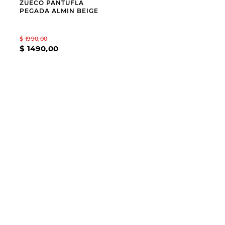
ZUECO PANTUFLA
PEGADA ALMIN BEIGE
9
.
slip-ins
10
.
botas dama
$
1990
,
00
$
1490
,
00