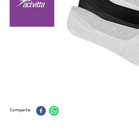
9
.
slip-ins
10
.
botas dama
Comparte