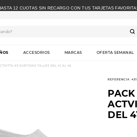
HASTA 12 CUOTAS SIN RECARGO CON TUS TARJETAS FAVORITA
cando?
S
IÑOS
ACCESORIOS
MARCAS
OFERTA SEMANAL
TVITTA X3 SURTIDAS TALLES DEL 41 AL 46
REFERENCIA
:
43
PACK 
ACTVI
DEL 4