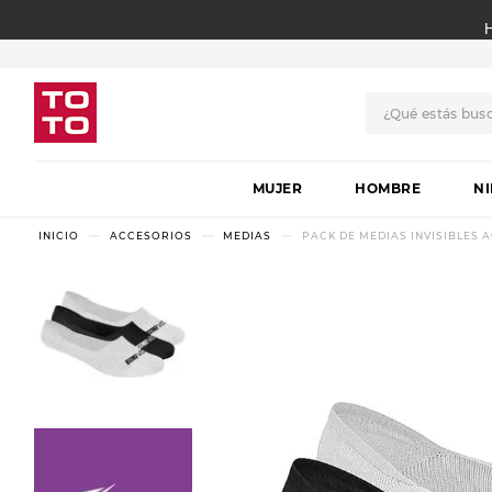
¿Qué estás bus
TÉRMINOS MÁS BUSCADO
MUJER
1
.
botas
HOMBRE
N
2
.
skechers
ACCESORIOS
MEDIAS
PACK DE MEDIAS INVISIBLES AC
3
.
skechers slip-ins
4
.
championes
5
.
botas mujer
6
.
americansport
7
.
sandalias
8
.
hitec