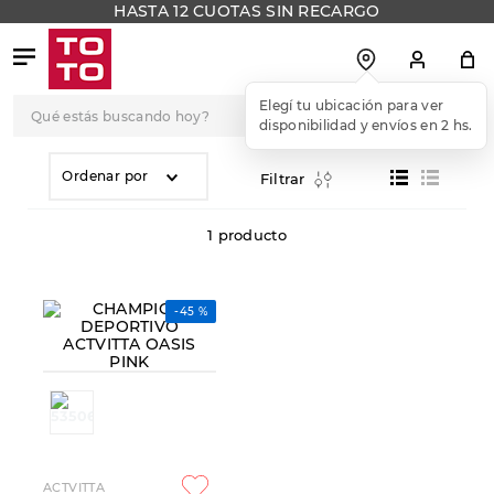
HASTA 12 CUOTAS SIN RECARGO
Qué estás buscando hoy?
Elegí tu ubicación para ver
disponibilidad y envíos en 2 hs.
TÉRMINOS MÁS
BUSCADOS
Ordenar por
Filtrar
1
.
botas
1
producto
2
.
skechers
3
.
skechers slip-ins
-
45 %
4
.
championes
5
.
botas mujer
6
.
americansport
7
.
hitec
8
.
sandalias
ACTVITTA