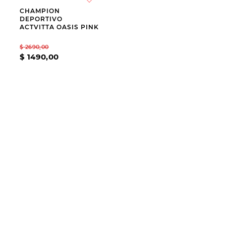
CHAMPION
9
.
slip-ins
DEPORTIVO
ACTVITTA OASIS PINK
10
.
botas dama
$
2690
,
00
$
1490
,
00