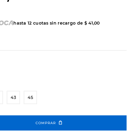
hasta
12
cuotas sin recargo de
$
41
,
00
43
45
COMPRAR