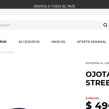
ENVÍOS A TODO EL PAÍS
cando?
S
IÑOS
ACCESORIOS
MARCAS
OFERTA SEMANAL
 2.0 NAVY
REFERENCIA
:
43
OJOT
STREE
$
590
,
00
$
49