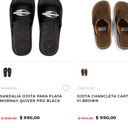
MORMAII
CARTAGO
SANDALIA OJOTA PARA PLAYA
OJOTA CHANCLETA CART
MORMAII QUIVER PRO BLACK
VI BROWN
$
990
,
00
$
990
,
00
$
1290
,
00
$
1190
,
00