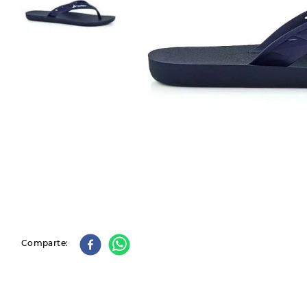
9
.
slip-ins
10
.
botas dama
Comparte