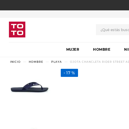
¿Qué estás bus
TÉRMINOS MÁS BUSCADO
MUJER
1
.
botas
HOMBRE
N
2
.
skechers
HOMBRE
PLAYA
OJOTA CHANCLETA RIDER STREET AD
3
.
skechers slip-ins
17 %
4
.
championes
5
.
botas mujer
6
.
americansport
7
.
sandalias
8
.
hitec