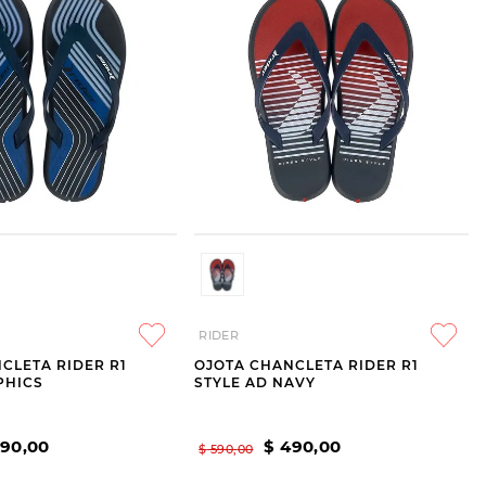
RIDER
CLETA RIDER R1
OJOTA CHANCLETA RIDER R1
PHICS
STYLE AD NAVY
90
,
00
$
490
,
00
$
590
,
00