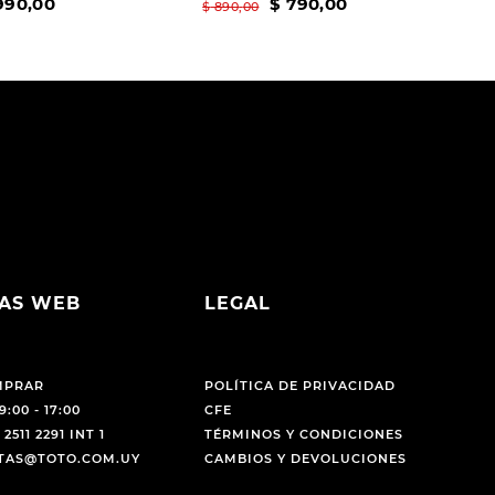
990
,
00
$
790
,
00
$
890
,
00
AS WEB
LEGAL
MPRAR
POLÍTICA DE PRIVACIDAD
9:00 - 17:00
CFE
 2511 2291 INT 1
TÉRMINOS Y CONDICIONES
NTAS@TOTO.COM.UY
CAMBIOS Y DEVOLUCIONES