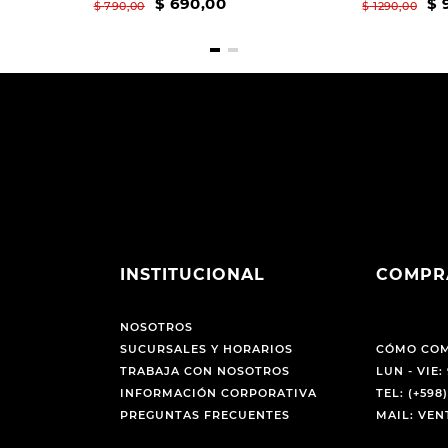
$
690
,
00
$
$
790
,
00
$
1290
,
00
INSTITUCIONAL
COMPR
NOSOTROS
SUCURSALES Y HORARIOS
CÓMO CO
TRABAJA CON NOSOTROS
LUN - VIE: 
INFORMACIÓN CORPORATIVA
TEL: (+598)
PREGUNTAS FRECUENTES
MAIL: VE