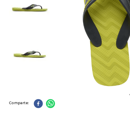
9
.
slip-ins
10
.
botas dama
Comparte