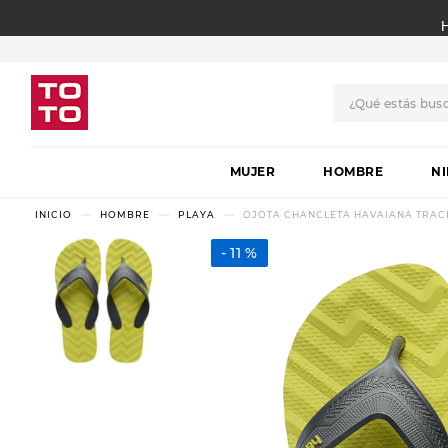
¿Qué estás bus
TÉRMINOS MÁS BUSCADO
MUJER
1
.
botas
HOMBRE
N
2
.
skechers
HOMBRE
PLAYA
OJOTA CHANCLETA HAVAIANA TRAC
3
.
skechers slip-ins
11 %
4
.
championes
5
.
botas mujer
6
.
americansport
7
.
sandalias
8
.
hitec