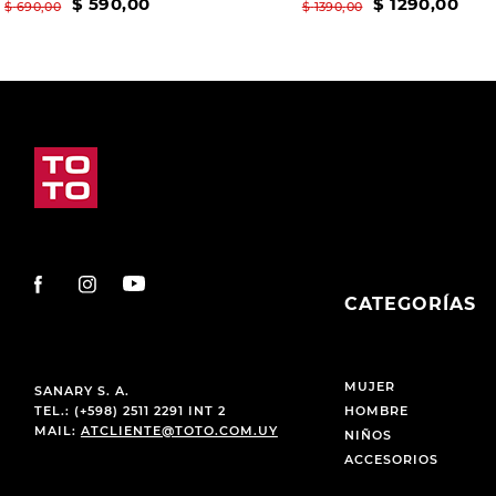
$
590
,
00
$
1290
,
00
$
690
,
00
$
1390
,
00
CATEGORÍAS
MUJER
SANARY S. A.
TEL.: (+598) 2511 2291 INT 2
HOMBRE
MAIL:
ATCLIENTE@TOTO.COM.UY
NIÑOS
ACCESORIOS