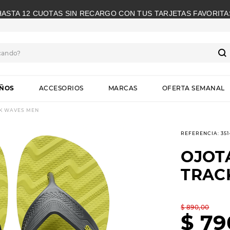
HASTA 12 CUOTAS SIN RECARGO CON TUS TARJETAS FAVORITA
cando?
S
IÑOS
ACCESORIOS
MARCAS
OFERTA SEMANAL
K WAVES MEN
REFERENCIA
:
35
OJOT
TRAC
$
890
,
00
$
79