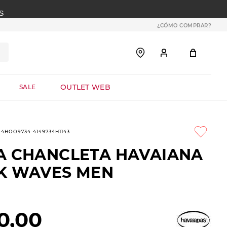
S
¿CÓMO COMPRAR?
OUTLET WEB
SALE
1-4HOO9734-4149734H1143
A CHANCLETA HAVAIANA
K WAVES MEN
0
,
00