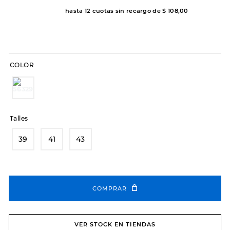
hasta
12
cuotas sin recargo de
$
108
,
00
8
.
sandalias
9
.
slip-ins
10
.
botas dama
COLOR
Talles
39
41
43
COMPRAR
VER STOCK EN TIENDAS