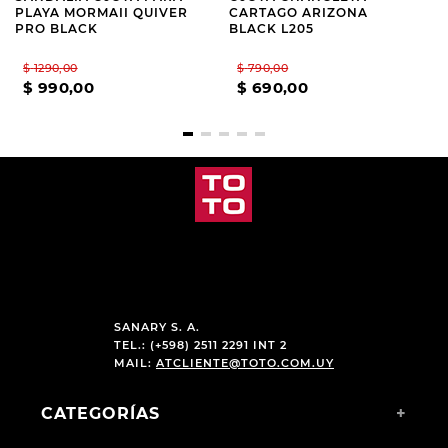
PLAYA MORMAII QUIVER
CARTAGO ARIZONA
PRO BLACK
BLACK L205
$
1290
,
00
$
790
,
00
$
990
,
00
$
690
,
00
SANARY S. A.
TEL.: (+598) 2511 2291 INT 2
MAIL:
ATCLIENTE@TOTO.COM.UY
CATEGORÍAS
+