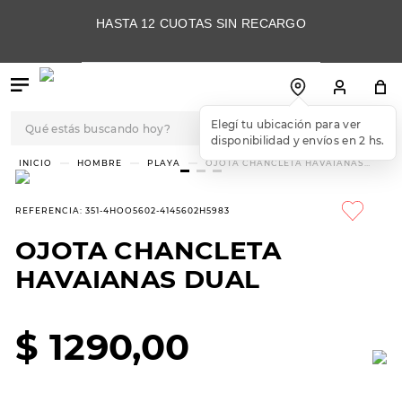
HASTA 12 CUOTAS SIN RECARGO
Qué estás buscando hoy?
Elegí tu ubicación para ver
disponibilidad y envíos en 2 hs.
TÉRMINOS MÁS
HOMBRE
PLAYA
OJOTA CHANCLETA HAVAIANAS
DUAL
BUSCADOS
1
.
botas
REFERENCIA
:
351-4HOO5602-4145602H5983
2
.
skechers
OJOTA CHANCLETA
3
.
skechers slip-ins
HAVAIANAS DUAL
4
.
championes
5
.
botas mujer
$
1290
,
00
6
.
americansport
7
.
hitec