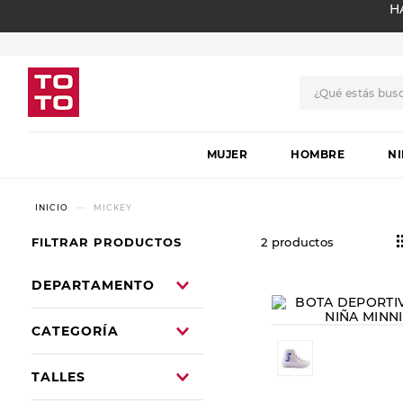
H
¿Qué estás bus
TÉRMINOS MÁS BUSCADO
MUJER
1
.
botas
HOMBRE
N
2
.
skechers
MICKEY
3
.
skechers slip-ins
FILTRAR PRODUCTOS
2
productos
4
.
championes
5
.
botas mujer
DEPARTAMENTO
6
.
americansport
NIÑOS
CATEGORÍA
7
.
sandalias
DEPORTIVOS
8
.
hitec
TALLES
BOTAS