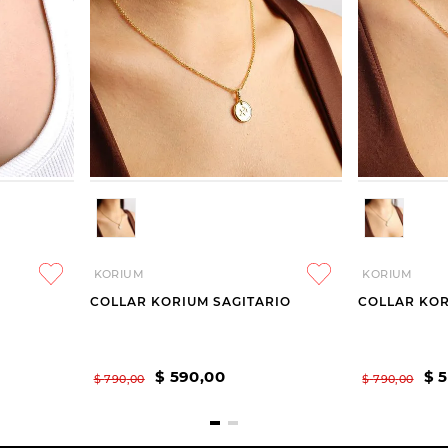
KORIUM
KORIUM
COLLAR KORIUM SAGITARIO
COLLAR KOR
$
590
,
00
$
$
790
,
00
$
790
,
00