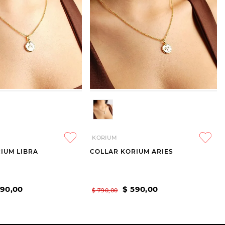
KORIUM
IUM LIBRA
COLLAR KORIUM ARIES
590
,
00
$
590
,
00
$
790
,
00