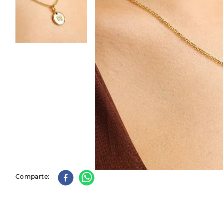
9
.
slip-ins
10
.
botas dama
Comparte