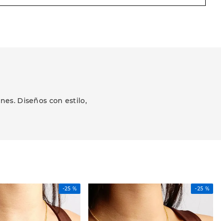
es. Diseños con estilo,
-
25 %
-
25 %