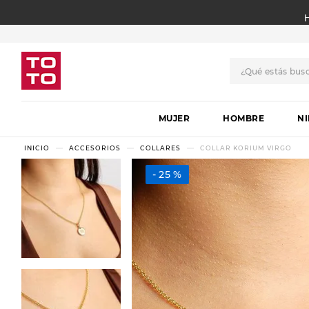
¿Qué estás bus
TÉRMINOS MÁS BUSCADO
MUJER
1
.
botas
HOMBRE
N
2
.
skechers
ACCESORIOS
COLLARES
COLLAR KORIUM VIRGO
3
.
skechers slip-ins
25 %
4
.
championes
5
.
botas mujer
6
.
americansport
7
.
sandalias
8
.
hitec