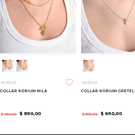
KORIUM
KORIUM
COLLAR KORIUM NILA
COLLAR KORIUM GRETEL
$
890
,
00
$
690
,
00
$
990
,
00
$
890
,
00