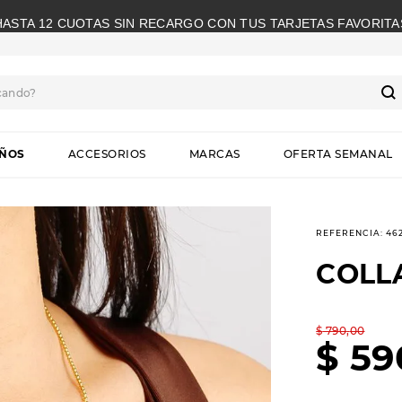
HASTA 12 CUOTAS SIN RECARGO CON TUS TARJETAS FAVORITA
cando?
S
IÑOS
ACCESORIOS
MARCAS
OFERTA SEMANAL
REFERENCIA
:
46
COLL
$
790
,
00
$
59