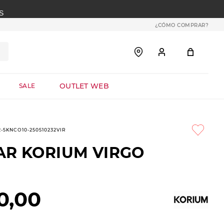
S
¿CÓMO COMPRAR?
OUTLET WEB
SALE
2-5KNCO10-250510232VIR
AR KORIUM VIRGO
0
,
00