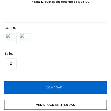
hasta
12
cuotas sin recargo de
$
33
,
00
8
.
hitec
9
.
slip-ins
10
.
botas dama
COLOR
Talles
0
COMPRAR
VER STOCK EN TIENDAS