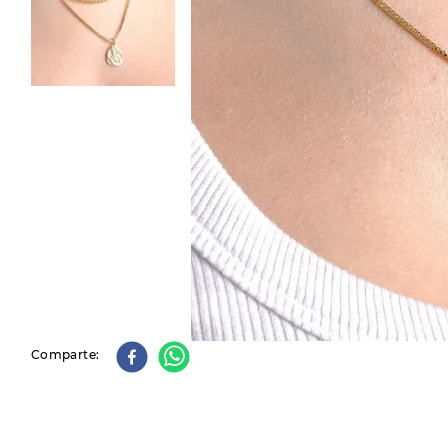
9
.
slip-ins
10
.
botas dama
Comparte