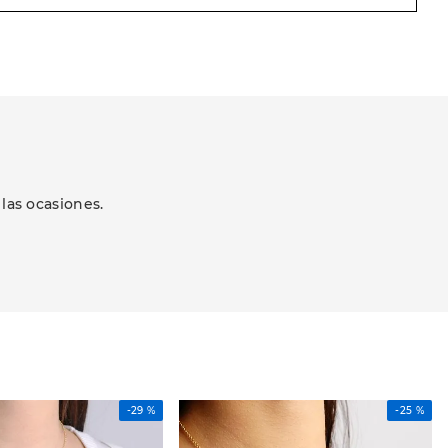
las ocasiones.
-
29 %
-
25 %