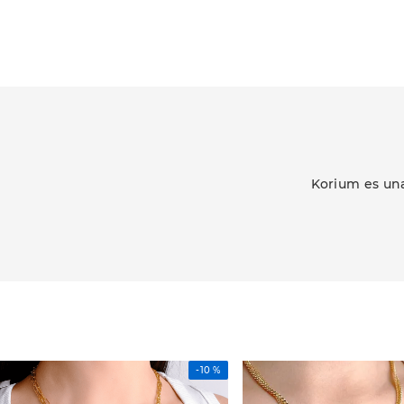
Korium es una
-
10 %