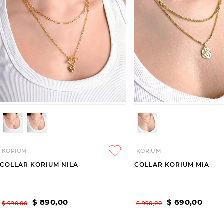
KORIUM
KORIUM
COLLAR KORIUM NILA
COLLAR KORIUM MIA
$
890
,
00
$
690
,
00
$
990
,
00
$
990
,
00