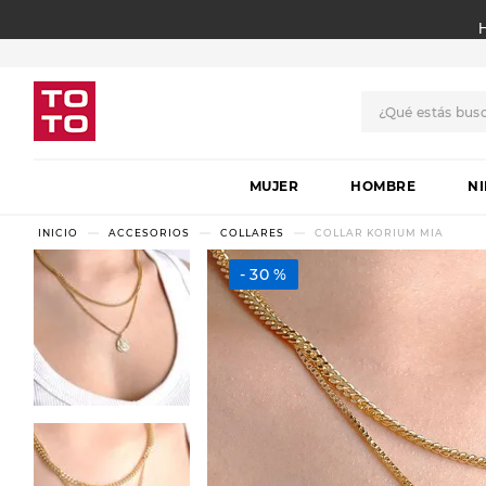
¿Qué estás bus
TÉRMINOS MÁS BUSCADO
MUJER
1
.
botas
HOMBRE
N
2
.
skechers
ACCESORIOS
COLLARES
COLLAR KORIUM MIA
3
.
skechers slip-ins
30 %
4
.
championes
5
.
botas mujer
6
.
americansport
7
.
sandalias
8
.
hitec