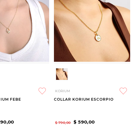
KORIUM
IUM FEBE
COLLAR KORIUM ESCORPIO
490
,
00
$
590
,
00
$
790
,
00