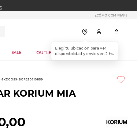
S
¿CÓMO COMPRAR?
OUTLET WEB
SALE
2-5KDCO59-BGR250710859
AR KORIUM MIA
0
,
00