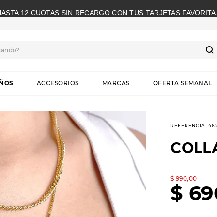
HASTA 12 CUOTAS SIN RECARGO CON TUS TARJETAS FAVORITA
cando?
S
IÑOS
ACCESORIOS
MARCAS
OFERTA SEMANAL
REFERENCIA
:
46
COLL
$
990
,
00
$
69