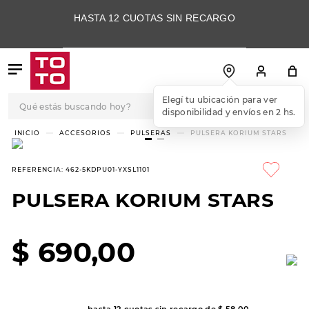
HASTA 12 CUOTAS SIN RECARGO
Qué estás buscando hoy?
Elegí tu ubicación para ver
disponibilidad y envíos en 2 hs.
TÉRMINOS MÁS
ACCESORIOS
PULSERAS
PULSERA KORIUM STARS
BUSCADOS
1
.
botas
REFERENCIA
:
462-5KDPU01-YXSL1101
2
.
skechers
PULSERA KORIUM STARS
3
.
skechers slip-ins
4
.
championes
$
690
,
00
5
.
botas mujer
6
.
americansport