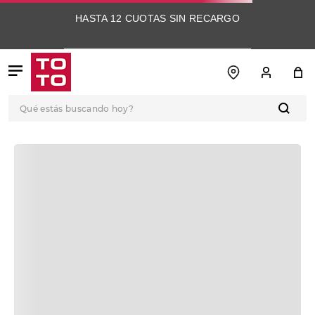
HASTA 12 CUOTAS SIN RECARGO
Qué estás buscando hoy?
OOPS!
No encontramos ningún resultado para
"
collarkoriumlazodalia4e
"
¿Qué debo hacer?
Comprueba los términos ingresados
Intenta utilizar una sola palabra
Utiliza términos genéricos en la
búsqueda
Intenta buscar sinónimos del
término deseado