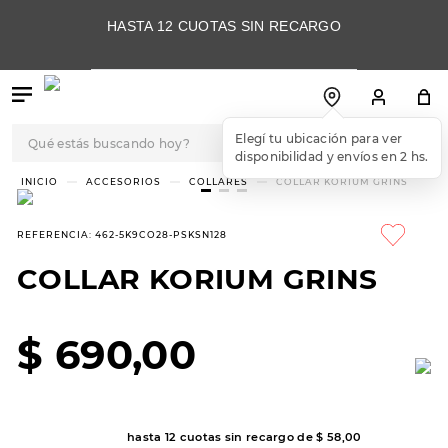
HASTA 12 CUOTAS SIN RECARGO
Qué estás buscando hoy?
Elegí tu ubicación para ver
disponibilidad y envíos en 2 hs.
TÉRMINOS MÁS
ACCESORIOS
COLLARES
COLLAR KORIUM GRINS
BUSCADOS
1
.
botas
REFERENCIA
:
462-5K9CO28-PSKSN128
2
.
skechers
COLLAR KORIUM GRINS
3
.
skechers slip-ins
4
.
championes
$
690
,
00
5
.
botas mujer
6
.
americansport
hasta
12
cuotas sin recargo de
7
.
sandalias
$
58
,
00