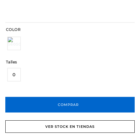
8
.
hitec
9
.
slip-ins
COLOR
10
.
botas dama
Talles
0
COMPRAR
VER STOCK EN TIENDAS