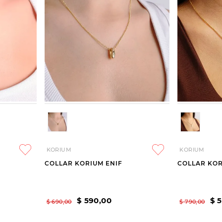
KORIUM
KORIUM
COLLAR KORIUM ENIF
COLLAR KO
$
590
,
00
$
$
690
,
00
$
790
,
00