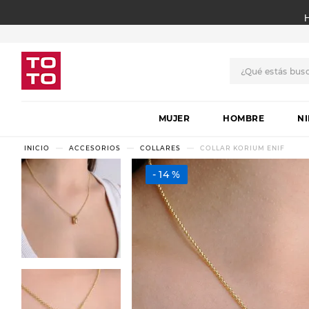
¿Qué estás bus
TÉRMINOS MÁS BUSCADO
MUJER
1
.
botas
HOMBRE
N
2
.
skechers
ACCESORIOS
COLLARES
COLLAR KORIUM ENIF
3
.
skechers slip-ins
14 %
4
.
championes
5
.
botas mujer
6
.
americansport
7
.
sandalias
8
.
hitec