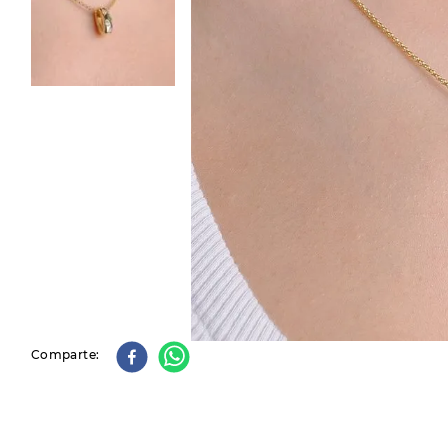
9
.
slip-ins
10
.
botas dama
Comparte