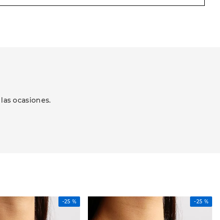
las ocasiones.
-
25 %
-
25 %