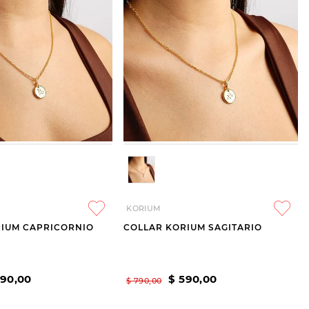
KORIUM
RIUM CAPRICORNIO
COLLAR KORIUM SAGITARIO
590
,
00
$
590
,
00
$
790
,
00