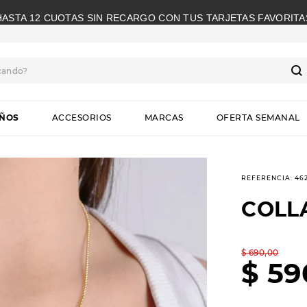
HASTA 12 CUOTAS SIN RECARGO CON TUS TARJETAS FAVORITA
cando?
S
IÑOS
ACCESORIOS
MARCAS
OFERTA SEMANAL
REFERENCIA
:
46
COLL
$
690
,
00
$
59