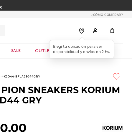
S
¿CÓMO COMPRAR?
OUTLET WEB
SALE
0-4K2D44-BFLA23044GRY
PION SNEAKERS KORIUM
 D44 GRY
90
,
00