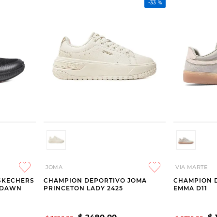
-
33 %
JOMA
VIA MARTE
SKECHERS
CHAMPION DEPORTIVO JOMA
CHAMPION 
 DAWN
PRINCETON LADY 2425
EMMA D11
$
2490
,
00
$