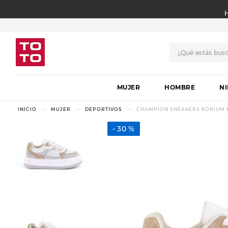
¿Qué estás bus
TÉRMINOS MÁS BUSCADO
MUJER
1
.
botas
HOMBRE
N
2
.
skechers
MUJER
DEPORTIVOS
CHAMPION SNEAKERS KORIUM 
3
.
skechers slip-ins
30 %
4
.
championes
5
.
botas mujer
6
.
americansport
7
.
sandalias
8
.
hitec