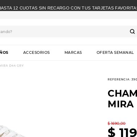
HASTA 12 CUOTAS SIN RECARGO CON TUS TARJETAS FAVORITA
cando?
S
IÑOS
ACCESORIOS
MARCAS
OFERTA SEMANAL
MIRA D44 GRY
REFERENCIA
:
39
CHAM
MIRA
$
1690
,
00
$
11