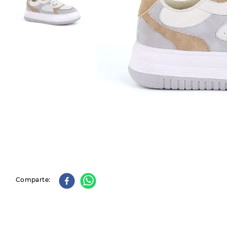
9
.
slip-ins
10
.
botas dama
Comparte