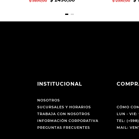
$
3690
,
00
$
2390
,
00
INSTITUCIONAL
COMPR
NOSOTROS
SUCURSALES Y HORARIOS
CÓMO CO
TRABAJA CON NOSOTROS
LUN - VIE: 
INFORMACIÓN CORPORATIVA
TEL: (+598)
PREGUNTAS FRECUENTES
MAIL: VE