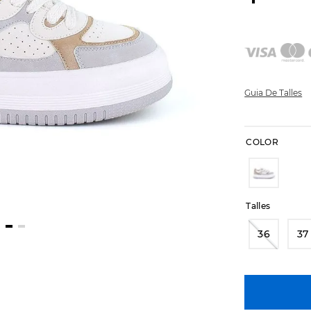
Guia De Talles
COLOR
Talles
36
37