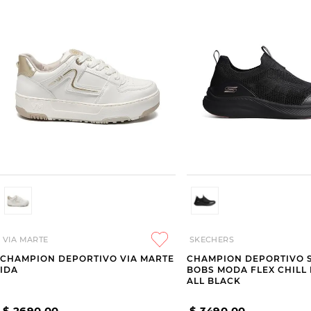
VIA MARTE
SKECHERS
CHAMPION DEPORTIVO VIA MARTE
CHAMPION DEPORTIVO 
IDA
BOBS MODA FLEX CHILL
ALL BLACK
$
2690
,
00
$
3490
,
00