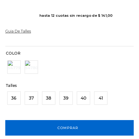
7
.
sandalias
8
.
hitec
hasta
12
cuotas sin recargo de
$
141
,
00
9
.
slip-ins
Guia De Talles
10
.
botas dama
COLOR
Talles
36
37
38
39
40
41
COMPRAR