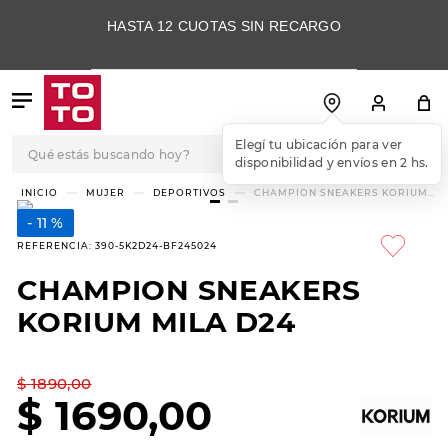
HASTA 12 CUOTAS SIN RECARGO
Qué estás buscando hoy?
Elegí tu ubicación para ver
disponibilidad y envíos en 2 hs.
TÉRMINOS MÁS
MUJER
DEPORTIVOS
CHAMPION SNEAKERS KORIUM
MILA D24
BUSCADOS
11 %
1
.
botas
REFERENCIA
:
390-5K2D24-BF245024
2
.
skechers
CHAMPION SNEAKERS
3
.
skechers slip-ins
KORIUM MILA D24
4
.
championes
5
.
botas mujer
$
1890
,
00
$
1690
,
00
6
.
americansport