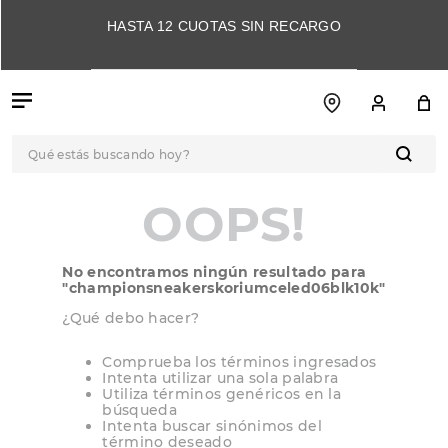
HASTA 12 CUOTAS SIN RECARGO
Qué estás buscando hoy?
TÉRMINOS MÁS
OOPS!
BUSCADOS
1
.
botas
No encontramos ningún resultado para
2
.
skechers
"
championsneakerskoriumceled06blk10k
"
3
.
skechers slip-ins
¿Qué debo hacer?
4
.
championes
Comprueba los términos ingresados
Intenta utilizar una sola palabra
5
.
botas mujer
Utiliza términos genéricos en la
búsqueda
6
.
americansport
Intenta buscar sinónimos del
término deseado