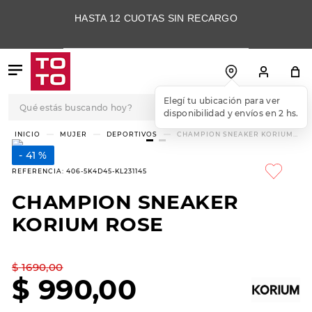
HASTA 12 CUOTAS SIN RECARGO
Qué estás buscando hoy?
Elegí tu ubicación para ver
disponibilidad y envíos en 2 hs.
TÉRMINOS MÁS
MUJER
DEPORTIVOS
CHAMPION SNEAKER KORIUM
ROSE
BUSCADOS
41 %
1
.
botas
REFERENCIA
:
406-5K4D45-KL231145
2
.
skechers
CHAMPION SNEAKER
3
.
skechers slip-ins
KORIUM ROSE
4
.
championes
5
.
botas mujer
$
1690
,
00
$
990
,
00
6
.
americansport