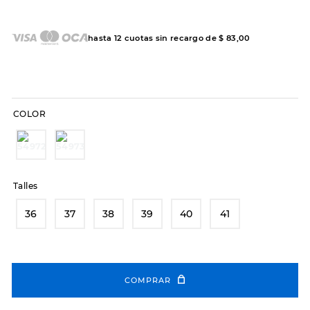
7
.
hitec
8
.
sandalias
hasta
12
cuotas sin recargo de
$
83
,
00
9
.
slip-ins
10
.
botas dama
COLOR
Talles
36
37
38
39
40
41
COMPRAR