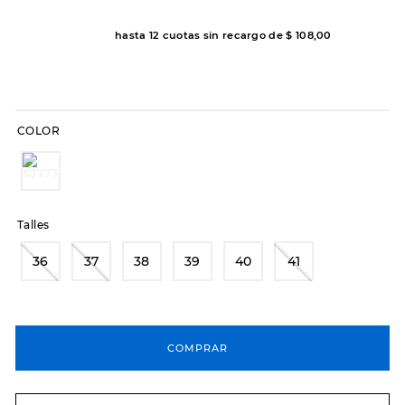
8
.
hitec
hasta
12
cuotas sin recargo de
$
108
,
00
9
.
slip-ins
10
.
botas dama
COLOR
Talles
36
37
38
39
40
41
COMPRAR