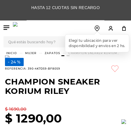
HASTA 12 CUOTAS SIN RECARGO
Qué estás buscando hoy?
Elegí tu ubicación para ver
disponibilidad y envíos en 2 hs.
TÉRMINOS MÁS
MUJER
ZAPATOS
CHAMPION SNEAKER KORIUM
RILEY
BUSCADOS
24 %
1
.
botas
REFERENCIA
:
390-4K7D59-BF8059
2
.
skechers
CHAMPION SNEAKER
3
.
skechers slip-ins
KORIUM RILEY
4
.
championes
5
.
botas mujer
$
1690
,
00
$
1290
,
00
6
.
americansport
7
.
sandalias