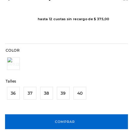
7
.
sandalias
8
.
hitec
hasta
12
cuotas sin recargo de
$
375
,
00
9
.
slip-ins
10
.
botas dama
COLOR
Talles
36
37
38
39
40
COMPRAR