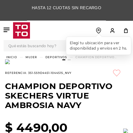
HASTA 12 CUOTAS SIN RECARGO
Qué estás buscando hoy?
Elegí tu ubicación para ver
disponibilidad y envíos en 2 hs.
TÉRMINOS MÁS
MUJER
DEPORTIVOS
CHAMPION DEPORTIVO
SKECHERS VIRTUE AMBROSIA
BUSCADOS
NAVY
1
.
botas
REFERENCIA
:
351-5S9D4451-104451S_NVY
2
.
skechers
CHAMPION DEPORTIVO
3
.
skechers slip-ins
SKECHERS VIRTUE
4
.
championes
AMBROSIA NAVY
5
.
botas mujer
$
4490
,
00
6
.
americansport