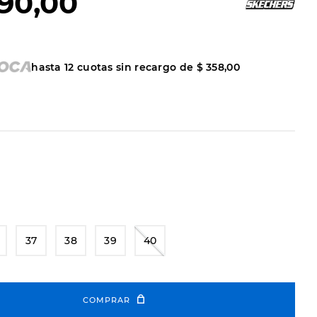
90
,
00
hasta
12
cuotas sin recargo de
$
358
,
00
37
38
39
40
COMPRAR