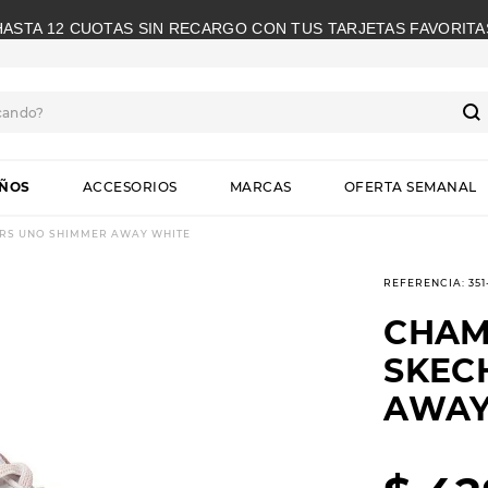
HASTA 12 CUOTAS SIN RECARGO CON TUS TARJETAS FAVORITA
cando?
S
IÑOS
ACCESORIOS
MARCAS
OFERTA SEMANAL
RS UNO SHIMMER AWAY WHITE
REFERENCIA
:
35
CHAM
SKEC
AWAY