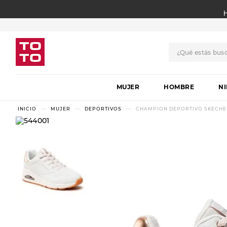
¿Qué estás bus
TÉRMINOS MÁS BUSCADO
MUJER
1
.
botas
HOMBRE
N
2
.
skechers
MUJER
DEPORTIVOS
CHAMPION DEPORTIVO SKECHE
3
.
skechers slip-ins
4
.
championes
5
.
botas mujer
6
.
americansport
7
.
sandalias
8
.
hitec