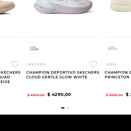
SKECHERS
JOMA
SKECHERS
CHAMPION DEPORTIVO SKECHERS
CHAMPION 
SQUAD
CLOUD GENTLE GLOW WHITE
PRINCETON 
EIGE
$
4290
,
00
$
$
4990
,
00
$
3690
,
00