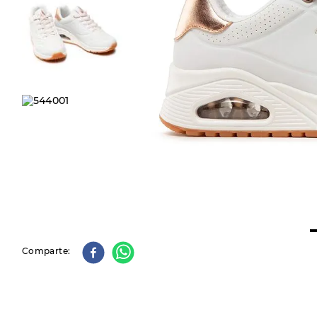
9
.
slip-ins
10
.
botas dama
Comparte