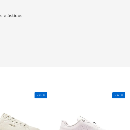
s elásticos
-
33 %
-
32 %