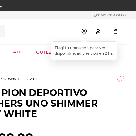
S
¿CÓMO COMPRAR?
OUTLET WEB
SALE
1-4S2D5196-155196_WHT
PION DEPORTIVO
HERS UNO SHIMMER
 WHITE