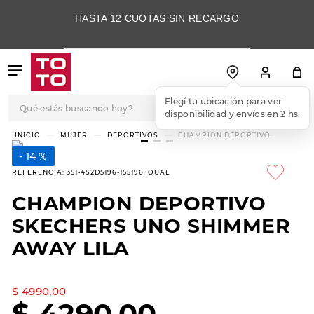
HASTA 12 CUOTAS SIN RECARGO
Qué estás buscando hoy?
Elegí tu ubicación para ver
disponibilidad y envíos en 2 hs.
TÉRMINOS MÁS
MUJER
DEPORTIVOS
CHAMPION DEPORTIVO
SKECHERS UNO SHIMMER AWAY
BUSCADOS
LILA
14 %
1
.
botas
REFERENCIA
:
351-4S2D5196-155196_QUAL
2
.
skechers
CHAMPION DEPORTIVO
3
.
skechers slip-ins
SKECHERS UNO SHIMMER
4
.
championes
AWAY LILA
5
.
botas mujer
$
4990
,
00
6
.
americansport
$
4290
,
00