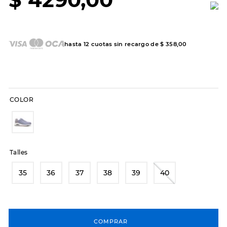
7
.
hitec
8
.
sandalias
9
.
slip-ins
hasta
12
cuotas sin recargo de
$
358
,
00
10
.
botas dama
COLOR
Talles
35
36
37
38
39
40
COMPRAR