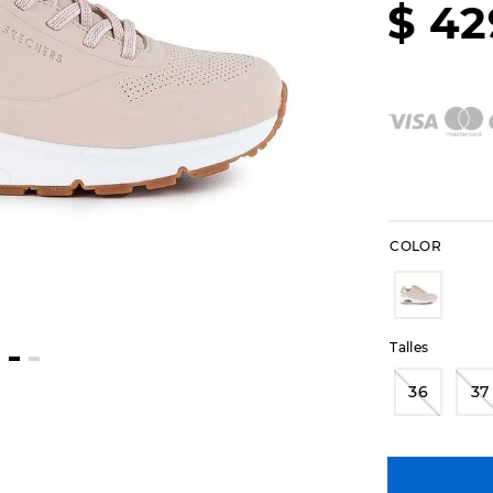
$
42
COLOR
Talles
36
37