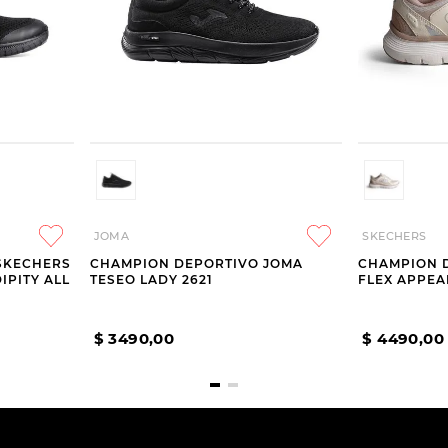
JOMA
SKECHERS
SKECHERS
CHAMPION DEPORTIVO JOMA
CHAMPION 
IPITY ALL
TESEO LADY 2621
FLEX APPEAL
$
3490
,
00
$
4490
,
00