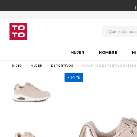
¿Qué estás bus
TÉRMINOS MÁS BUSCADO
MUJER
1
.
botas
HOMBRE
N
2
.
skechers
MUJER
DEPORTIVOS
CHAMPION DEPORTIVO SKECHE
3
.
skechers slip-ins
14 %
4
.
championes
5
.
botas mujer
6
.
americansport
7
.
hitec
8
.
sandalias