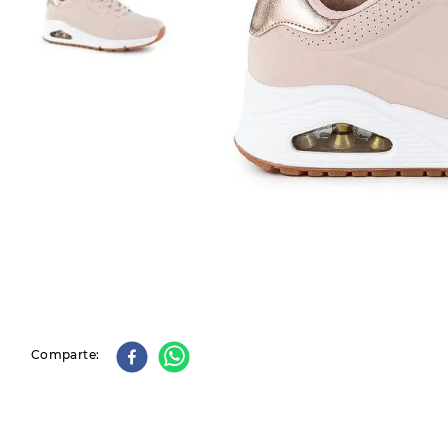
9
.
slip-ins
10
.
botas dama
Comparte