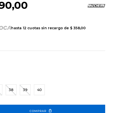
90
,
00
hasta
12
cuotas sin recargo de
$
358
,
00
38
39
40
COMPRAR