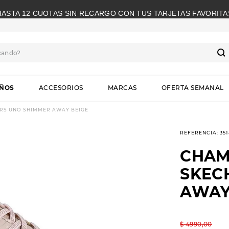
HASTA 12 CUOTAS SIN RECARGO CON TUS TARJETAS FAVORITA
cando?
S
IÑOS
ACCESORIOS
MARCAS
OFERTA SEMANAL
RS UNO SHIMMER AWAY BEIGE
REFERENCIA
:
35
CHAM
SKEC
AWAY
$
4990
,
00