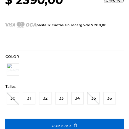
7
.
sandalias
8
.
hitec
9
.
slip-ins
hasta
12
cuotas sin recargo de
$
200
,
00
10
.
botas dama
COLOR
Talles
30
31
32
33
34
35
36
COMPRAR