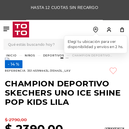
HASTA 12 CUOTAS SIN RECARGO
Qué estás buscando hoy?
Elegí tu ubicación para ver
disponibilidad y envíos en 2 hs.
TÉRMINOS MÁS
NIÑOS
DEPORTIVOS
CHAMPION DEPORTIVO
SKECHERS UNO ICE SHINE POP
BUSCADOS
KIDS LILA
14 %
1
.
botas
REFERENCIA
:
351-4S9N443L-310443L_LAV
2
.
skechers
CHAMPION DEPORTIVO
3
.
skechers slip-ins
SKECHERS UNO ICE SHINE
4
.
championes
POP KIDS LILA
5
.
botas mujer
$
2790
,
00
6
.
americansport
$
2390
,
00