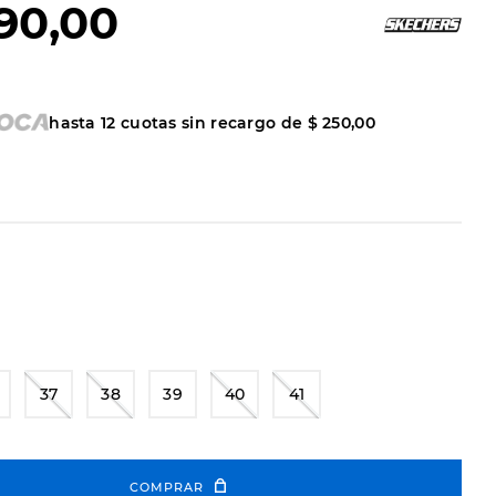
90
,
00
hasta
12
cuotas sin recargo de
$
250
,
00
37
38
39
40
41
COMPRAR