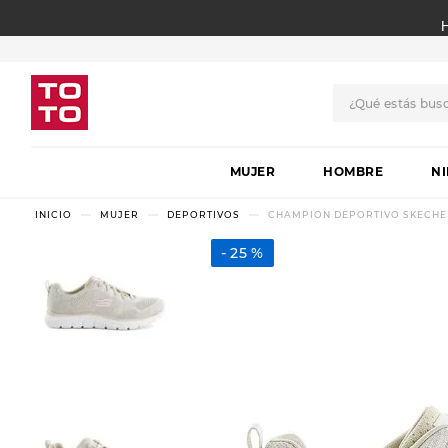
¿Qué estás bus
TÉRMINOS MÁS BUSCADO
MUJER
1
.
botas
HOMBRE
N
2
.
skechers
MUJER
DEPORTIVOS
CHAMPION DEPORTIVO SKECHE
3
.
skechers slip-ins
25 %
4
.
championes
5
.
botas mujer
6
.
americansport
7
.
sandalias
8
.
hitec