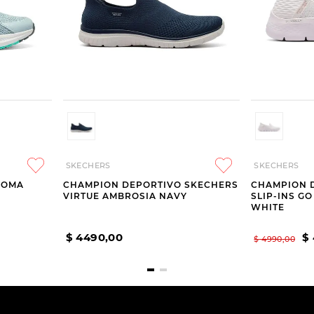
SKECHERS
SKECHERS
JOMA
CHAMPION DEPORTIVO SKECHERS
CHAMPION 
VIRTUE AMBROSIA NAVY
SLIP-INS G
WHITE
$
4490
,
00
$
$
4990
,
00