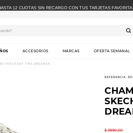
HASTA 12 CUOTAS SIN RECARGO CON TUS TARJETAS FAVORITA
cando?
S
IÑOS
ACCESORIOS
MARCAS
OFERTA SEMANAL
RS TRACK DAY TIME DREAMER
REFERENCIA
:
35
CHAM
SKEC
DREA
$
3990
,
00