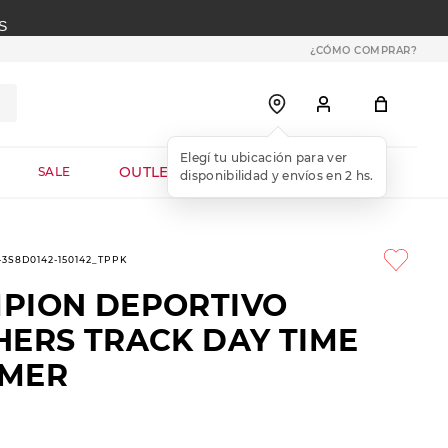
S
¿CÓMO COMPRAR?
OUTLET WEB
SALE
1-3S8D0142-150142_TPPK
PION DEPORTIVO
HERS TRACK DAY TIME
MER