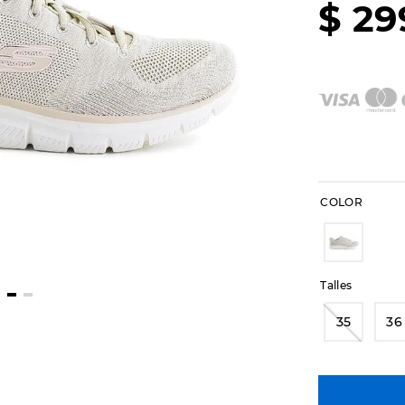
$
29
COLOR
Talles
35
36