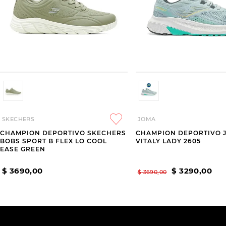
SKECHERS
JOMA
CHAMPION DEPORTIVO SKECHERS
CHAMPION DEPORTIVO 
BOBS SPORT B FLEX LO COOL
VITALY LADY 2605
EASE GREEN
$
3690
,
00
$
3290
,
00
$
3690
,
00