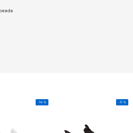
speada
-
14 %
-
11 %