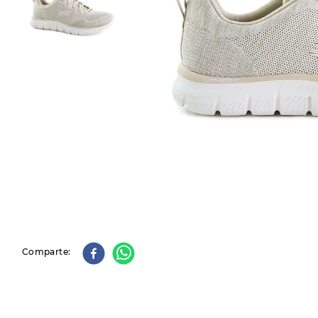
9
.
slip-ins
10
.
botas dama
Comparte