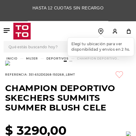
HASTA 12 CUOTAS SIN RECARGO
Qué estás buscando hoy?
Elegí tu ubicación para ver
disponibilidad y envíos en 2 hs.
TÉRMINOS MÁS
MUJER
DEPORTIVOS
CHAMPION DEPORTIVO
SKECHERS SUMMITS SUMMER
BUSCADOS
BLUSH CELE
1
.
botas
REFERENCIA
:
351-6S2D0268-150268_LBMT
2
.
skechers
CHAMPION DEPORTIVO
3
.
skechers slip-ins
SKECHERS SUMMITS
4
.
championes
SUMMER BLUSH CELE
5
.
botas mujer
$
3290
,
00
6
.
americansport