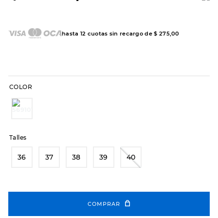
7
.
sandalias
8
.
hitec
hasta
12
cuotas sin recargo de
$
275
,
00
9
.
slip-ins
10
.
botas dama
COLOR
Talles
36
37
38
39
40
COMPRAR