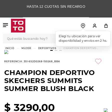
HASTA 12 CUOTAS SIN RECARGO
Qué estás buscando hoy?
Elegí tu ubicación para ver
disponibilidad y envíos en 2 hs.
TÉRMINOS MÁS
MUJER
DEPORTIVOS
CHAMPION DEPORTIVO
SKECHERS SUMMITS SUMMER
BUSCADOS
BLUSH BLACK
1
.
botas
REFERENCIA
:
351-6S2D0268-150268_BBK
2
.
skechers
CHAMPION DEPORTIVO
3
.
skechers slip-ins
SKECHERS SUMMITS
4
.
championes
SUMMER BLUSH BLACK
5
.
botas mujer
$
3290
,
00
6
.
americansport