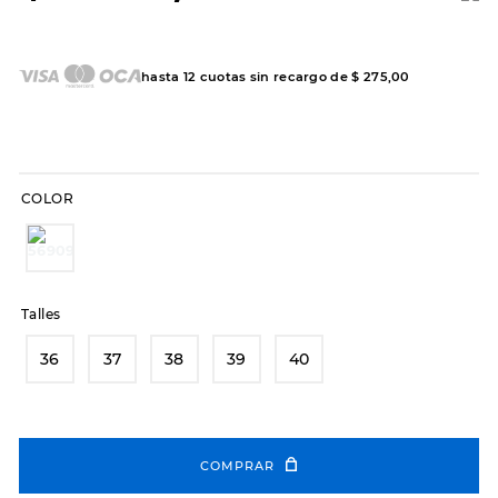
7
.
sandalias
8
.
hitec
hasta
12
cuotas sin recargo de
$
275
,
00
9
.
slip-ins
10
.
botas dama
COLOR
Talles
36
37
38
39
40
COMPRAR