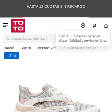
HASTA 12 CUOTAS SIN RECARGO
Qué estás buscando hoy?
Elegí tu ubicación para ver
disponibilidad y envíos en 2 hs.
TÉRMINOS MÁS
MUJER
DEPORTIVOS
CHAMPION DEPORTIVO
SKECHERS STREET HAZEL
BUSCADOS
METALLIC SOIREE
31 %
1
.
botas
2
.
skechers
3
.
skechers slip-ins
4
.
championes
5
.
botas mujer
6
.
americansport