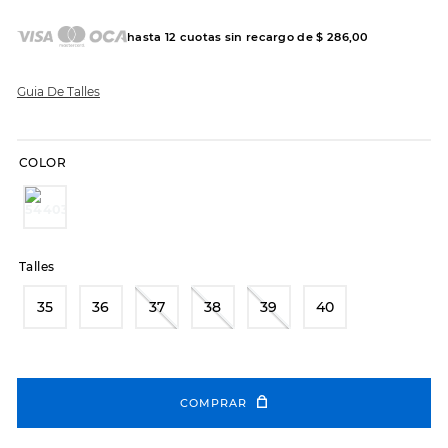
hasta
12
cuotas sin recargo de
$
286
,
00
Guia De Talles
COLOR
Talles
35
36
37
38
39
40
COMPRAR