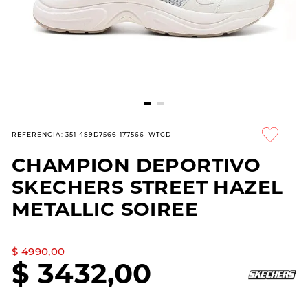
7
.
sandalias
8
.
hitec
9
.
slip-ins
10
.
botas dama
REFERENCIA
:
351-4S9D7566-177566_WTGD
CHAMPION DEPORTIVO
SKECHERS STREET HAZEL
METALLIC SOIREE
$
4990
,
00
$
3432
,
00