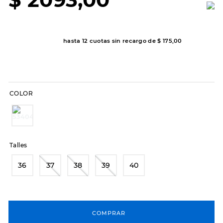
7
.
sandalias
8
.
hitec
9
.
slip-ins
hasta
12
cuotas sin recargo de
$
175
,
00
10
.
botas dama
COLOR
Talles
36
37
38
39
40
COMPRAR