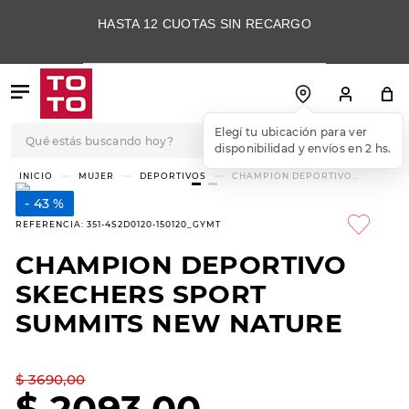
HASTA 12 CUOTAS SIN RECARGO
Qué estás buscando hoy?
Elegí tu ubicación para ver
disponibilidad y envíos en 2 hs.
TÉRMINOS MÁS
MUJER
DEPORTIVOS
CHAMPION DEPORTIVO
SKECHERS SPORT SUMMITS
BUSCADOS
NEW NATURE
43 %
1
.
botas
REFERENCIA
:
351-4S2D0120-150120_GYMT
2
.
skechers
CHAMPION DEPORTIVO
3
.
skechers slip-ins
SKECHERS SPORT
4
.
championes
SUMMITS NEW NATURE
5
.
botas mujer
$
3690
,
00
6
.
americansport
$
2093
,
00