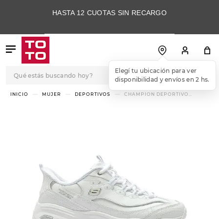
HASTA 12 CUOTAS SIN RECARGO
Qué estás buscando hoy?
Elegí tu ubicación para ver
disponibilidad y envíos en 2 hs.
TÉRMINOS MÁS
MUJER
DEPORTIVOS
CHAMPION DEPORTIVO
SKECHERS SLIP INS D'LITES
BUSCADOS
WINNING CHOICE
1
.
botas
2
.
skechers
3
.
skechers slip-ins
4
.
championes
5
.
botas mujer
6
.
americansport