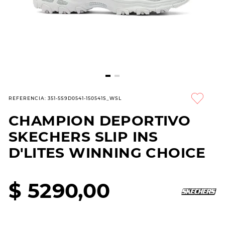
7
.
sandalias
8
.
hitec
9
.
slip-ins
10
.
botas dama
REFERENCIA
:
351-5S9D0541-150541S_WSL
CHAMPION DEPORTIVO
SKECHERS SLIP INS
D'LITES WINNING CHOICE
$
5290
,
00