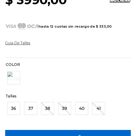
7
.
sandalias
8
.
hitec
9
.
slip-ins
hasta
12
cuotas sin recargo de
$
333
,
00
10
.
botas dama
Guia De Talles
COLOR
Talles
36
37
38
39
40
41