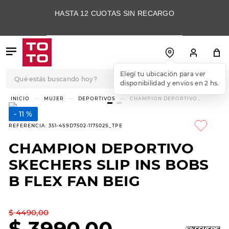
HASTA 12 CUOTAS SIN RECARGO
Qué estás buscando hoy?
Elegí tu ubicación para ver
disponibilidad y envíos en 2 hs.
TÉRMINOS MÁS
MUJER
DEPORTIVOS
CHAMPION DEPORTIVO
SKECHERS SLIP INS BOBS B
BUSCADOS
FLEX FAN BEIG
11 %
1
.
botas
REFERENCIA
:
351-4S9D7502-117502S_TPE
2
.
skechers
CHAMPION DEPORTIVO
3
.
skechers slip-ins
SKECHERS SLIP INS BOBS
4
.
championes
B FLEX FAN BEIG
5
.
botas mujer
$
4490
,
00
6
.
americansport
$
3990
,
00