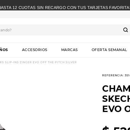
HASTA 12 CUOTAS SIN RECARGO CON TUS TARJETAS FAVORITA
cando?
S
IÑOS
ACCESORIOS
MARCAS
OFERTA SEMANAL
 SLIP-INS ZINGER EVO OFF THE PITCH SILVER
REFERENCIA
:
351
CHAM
SKECH
EVO O