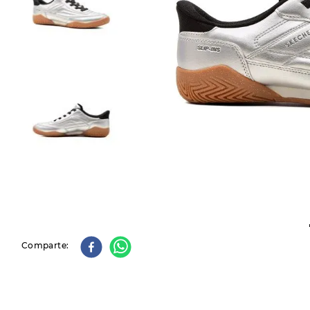
9
.
slip-ins
10
.
botas dama
Comparte