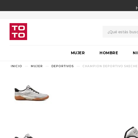
¿Qué estás bus
TÉRMINOS MÁS BUSCADO
MUJER
1
.
botas
HOMBRE
N
2
.
skechers
MUJER
DEPORTIVOS
CHAMPION DEPORTIVO SKECHERS
3
.
skechers slip-ins
4
.
championes
5
.
botas mujer
6
.
americansport
7
.
sandalias
8
.
hitec