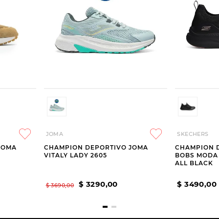
JOMA
SKECHERS
JOMA
CHAMPION DEPORTIVO JOMA
CHAMPION 
VITALY LADY 2605
BOBS MODA 
ALL BLACK
$
3290
,
00
$
3490
,
00
$
3690
,
00