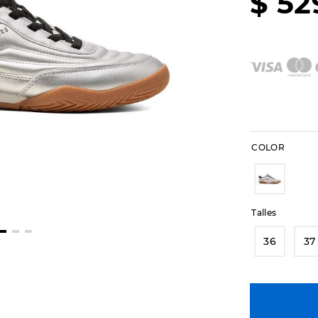
$
52
COLOR
Talles
36
37