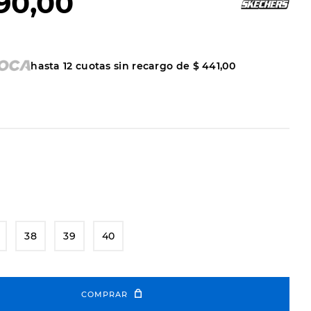
90
,
00
hasta
12
cuotas sin recargo de
$
441
,
00
38
39
40
COMPRAR