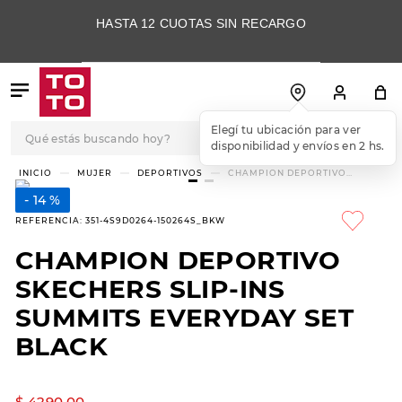
HASTA 12 CUOTAS SIN RECARGO
Qué estás buscando hoy?
Elegí tu ubicación para ver
disponibilidad y envíos en 2 hs.
TÉRMINOS MÁS
MUJER
DEPORTIVOS
CHAMPION DEPORTIVO
SKECHERS SLIP-INS SUMMITS
BUSCADOS
EVERYDAY SET BLACK
14 %
1
.
botas
REFERENCIA
:
351-4S9D0264-150264S_BKW
2
.
skechers
CHAMPION DEPORTIVO
3
.
skechers slip-ins
SKECHERS SLIP-INS
4
.
championes
SUMMITS EVERYDAY SET
BLACK
5
.
botas mujer
6
.
americansport
$
4290
,
00