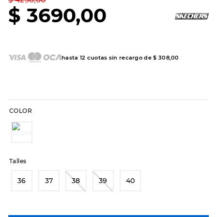
7
.
sandalias
$
3690
,
00
8
.
hitec
9
.
slip-ins
10
.
botas dama
hasta
12
cuotas sin recargo de
$
308
,
00
COLOR
Talles
36
37
38
39
40