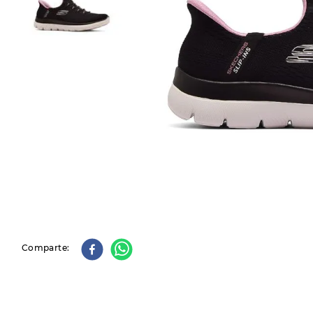
9
.
slip-ins
10
.
botas dama
Comparte