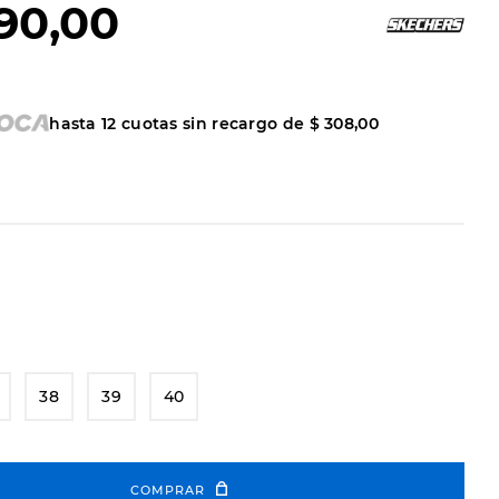
90
,
00
hasta
12
cuotas sin recargo de
$
308
,
00
38
39
40
COMPRAR