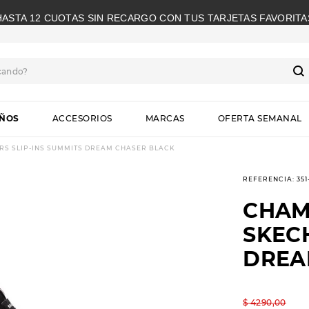
HASTA 12 CUOTAS SIN RECARGO CON TUS TARJETAS FAVORITA
cando?
S
IÑOS
ACCESORIOS
MARCAS
OFERTA SEMANAL
S SLIP-INS SUMMITS DREAM CHASER BLACK
REFERENCIA
:
35
CHAM
SKECH
DREA
$
4290
,
00