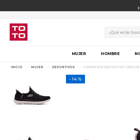
¿Qué estás bus
TÉRMINOS MÁS BUSCADO
MUJER
1
.
botas
HOMBRE
N
2
.
skechers
MUJER
DEPORTIVOS
CHAMPION DEPORTIVO SKECHER
3
.
skechers slip-ins
14 %
4
.
championes
5
.
botas mujer
6
.
americansport
7
.
sandalias
8
.
hitec