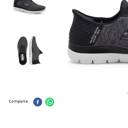
9
.
slip-ins
10
.
botas dama
Comparte