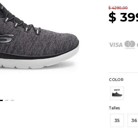
$
4290
,
00
$
39
COLOR
Talles
35
36