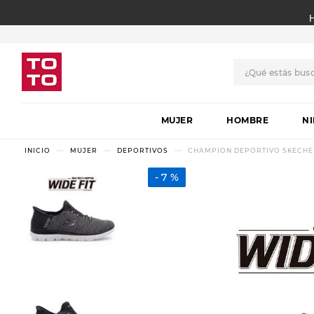
¿Qué estás bus
TÉRMINOS MÁS BUSCADO
MUJER
1
.
botas
HOMBRE
N
2
.
skechers
MUJER
DEPORTIVOS
CHAMPION DEPORTIVO SKECHER
3
.
skechers slip-ins
7 %
4
.
championes
5
.
botas mujer
6
.
americansport
7
.
sandalias
8
.
hitec