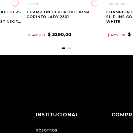
JOMA
SKECHERS
SKECHERS
CHAMPION DEPORTIVO JOMA
CHAMPION 
CORINTO LADY 2501
SLIP-INS G
ST NIKITA
WHITE
$
3290
,
00
$
$
3490
,
00
$
4990
,
00
INSTITUCIONAL
COMPR
NOSOTROS