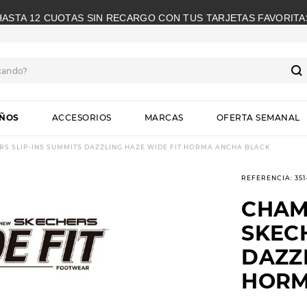
HASTA 12 CUOTAS SIN RECARGO CON TUS TARJETAS FAVORITA
cando?
S
IÑOS
ACCESORIOS
MARCAS
OFERTA SEMANAL
S SLIP-INS SUMMITS DAZZLING HAZE WIDE FIT HORMA ANCHA BLACK
REFERENCIA
:
35
CHAM
SKECH
DAZZL
HORM