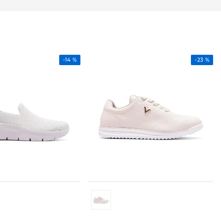
-
14 %
-
23 %