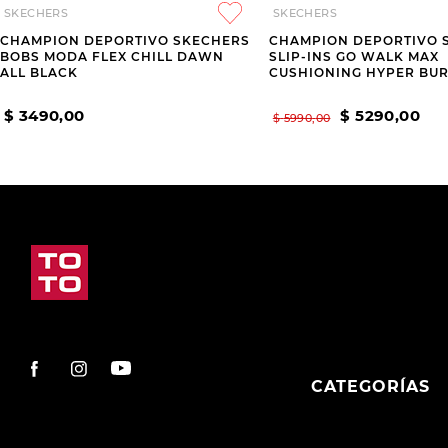
SKECHERS
SKECHERS
CHAMPION DEPORTIVO SKECHERS
CHAMPION DEPORTIVO 
BOBS MODA FLEX CHILL DAWN
SLIP-INS GO WALK MAX
ALL BLACK
CUSHIONING HYPER BUR
GREY
$
3490
,
00
$
5290
,
00
$
5990
,
00
CATEGORÍAS