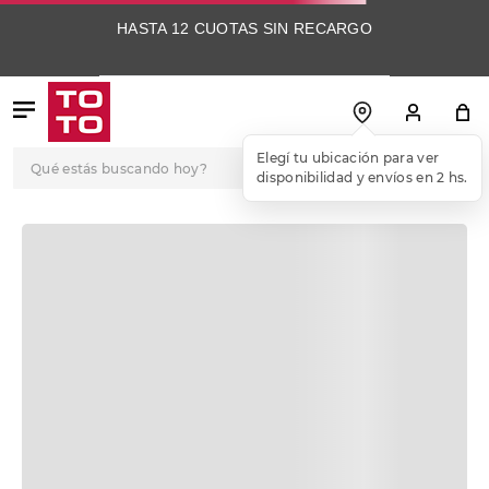
HASTA 12 CUOTAS SIN RECARGO
Qué estás buscando hoy?
Elegí tu ubicación para ver
disponibilidad y envíos en 2 hs.
TÉRMINOS MÁS
BUSCADOS
1
.
botas
2
.
skechers
3
.
skechers slip-ins
4
.
championes
5
.
botas mujer
6
.
americansport