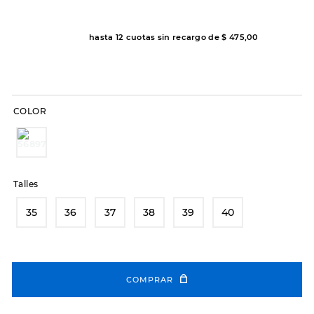
8
.
hitec
hasta
12
cuotas sin recargo de
$
475
,
00
9
.
slip-ins
10
.
botas dama
COLOR
Talles
35
36
37
38
39
40
COMPRAR