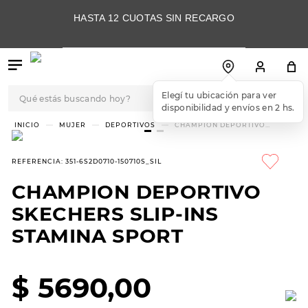
HASTA 12 CUOTAS SIN RECARGO
Qué estás buscando hoy?
TÉRMINOS MÁS
MUJER
DEPORTIVOS
CHAMPION DEPORTIVO
SKECHERS SLIP-INS STAMINA
BUSCADOS
SPORT
1
.
botas
REFERENCIA
:
351-6S2D0710-150710S_SIL
2
.
skechers
CHAMPION DEPORTIVO
3
.
skechers slip-ins
SKECHERS SLIP-INS
4
.
championes
STAMINA SPORT
5
.
botas mujer
$
5690
,
00
6
.
americansport
7
.
sandalias