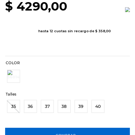
$
4290
,
00
8
.
hitec
9
.
slip-ins
10
.
botas dama
hasta
12
cuotas sin recargo de
$
358
,
00
COLOR
Talles
35
36
37
38
39
40