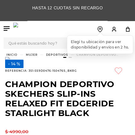
HASTA 12 CUOTAS SIN RECARGO
Qué estás buscando hoy?
TÉRMINOS MÁS
MUJER
DEPORTIVOS
CHAMPION DEPORTIVO
SKECHERS SLIP-INS RELAXED
BUSCADOS
FIT EDGERIDE STARLIGHT BLACK
14 %
1
.
botas
REFERENCIA
:
351-5S9D0476-150476S_BKRG
2
.
skechers
CHAMPION DEPORTIVO
3
.
skechers slip-ins
SKECHERS SLIP-INS
4
.
championes
RELAXED FIT EDGERIDE
STARLIGHT BLACK
5
.
botas mujer
6
.
americansport
$
4990
,
00
7
.
sandalias