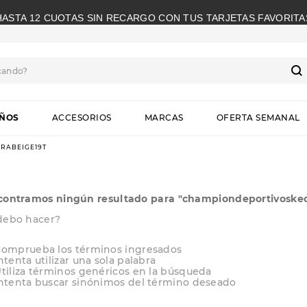
HASTA 12 CUOTAS SIN RECARGO CON TUS TARJETAS FAVORITA
cando?
S
IÑOS
ACCESORIOS
MARCAS
OFERTA SEMANAL
RABEIGE19T
contramos ningún resultado para "
championdeportivoskech
debo hacer?
omprueba los términos ingresados
ntenta utilizar una sola palabra
tiliza términos genéricos en la búsqueda
ntenta buscar sinónimos del término deseado