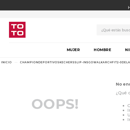
¿Qué estás bus
TÉRMINOS MÁS BUSCADO
MUJER
1
.
botas
HOMBRE
N
2
.
skechers
CHAMPIONDEPORTIVOSKECHERSSLIP-INSGOWALKARCHFIT2-0DELA
3
.
skechers slip-ins
4
.
championes
No en
5
.
botas mujer
¿Qué 
OOPS!
6
.
americansport
C
I
7
.
sandalias
U
I
8
.
hitec