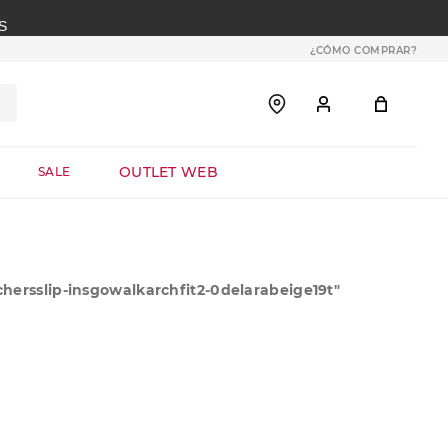
S
¿CÓMO COMPRAR?
OUTLET WEB
SALE
ersslip-insgowalkarchfit2-0delarabeige19t
"