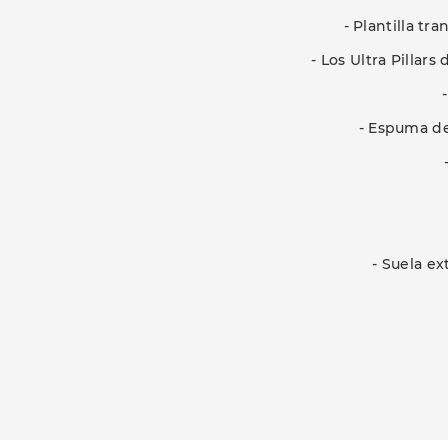
- Plantilla t
- Los Ultra Pillar
- Espuma de
- Suela e