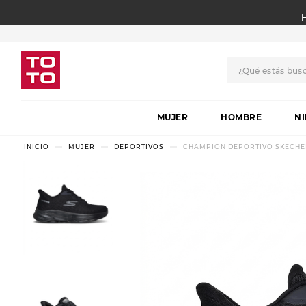
¿Qué estás bus
TÉRMINOS MÁS BUSCADO
MUJER
1
.
botas
HOMBRE
N
2
.
skechers
MUJER
DEPORTIVOS
CHAMPION DEPORTIVO SKECHER
3
.
skechers slip-ins
4
.
championes
5
.
botas mujer
6
.
americansport
7
.
sandalias
8
.
hitec