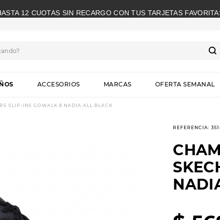
HASTA 12 CUOTAS SIN RECARGO CON TUS TARJETAS FAVORITA
cando?
S
IÑOS
ACCESORIOS
MARCAS
OFERTA SEMANAL
S SLIP-INS GOWALK 8 NADIA ALL BLACK
REFERENCIA
:
35
CHAM
SKEC
NADI