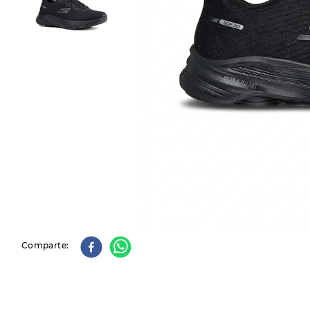
9
.
slip-ins
10
.
botas dama
Comparte