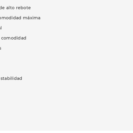
de alto rebote
na comodidad máxima
l
or comodidad
s
stabilidad