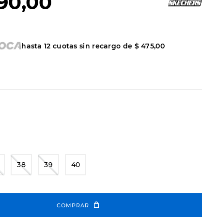
90
,
00
hasta
12
cuotas sin recargo de
$
475
,
00
38
39
40
COMPRAR