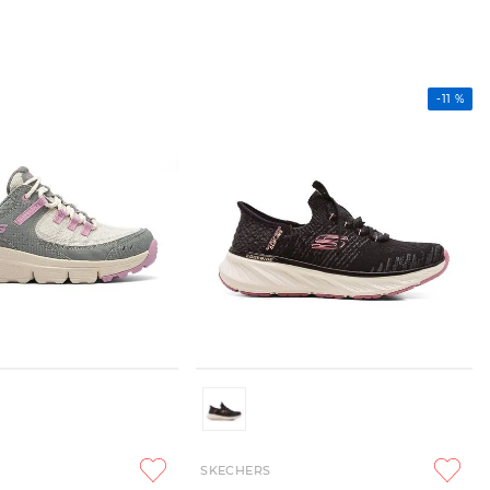
-
11 %
SKECHERS