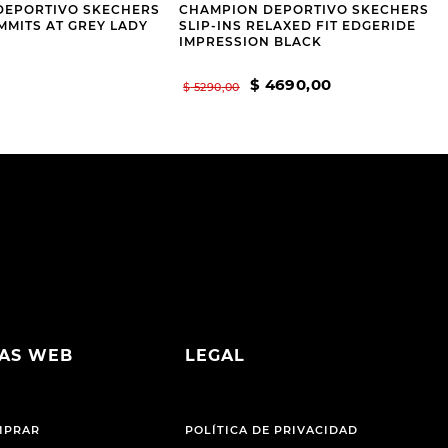
DEPORTIVO SKECHERS
CHAMPION DEPORTIVO SKECHERS
UMMITS AT GREY LADY
SLIP-INS RELAXED FIT EDGERIDE
IMPRESSION BLACK
$
4690
,
00
$
5290
,
00
AS WEB
LEGAL
MPRAR
POLÍTICA DE PRIVACIDAD