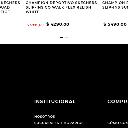
SKECHERS
CHAMPION DEPORTIVO SKECHERS
CHAMPION 
SQUAD
SLIP-INS GO WALK FLEX RELISH
SLIP-INS S
EIGE
WHITE
$
4290
,
00
$
5490
,
00
$
4990
,
00
INSTITUCIONAL
COMPR
NOSOTROS
SUCURSALES Y HORARIOS
CÓMO CO